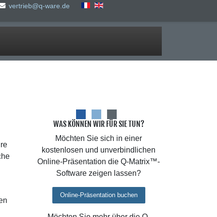
vertrieb@q-ware.de
WAS KÖNNEN WIR FÜR SIE TUN?
Möchten Sie sich in einer
hre
kostenlosen und unverbindlichen
che
Online-Präsentation die Q-Matrix™-
Software zeigen lassen?
Online-Präsentation buchen
en
Möchten Sie mehr über die Q-